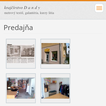
krajčírstvo D a n d y
metrový textil, galantéria, kurzy šitia
Predajňa