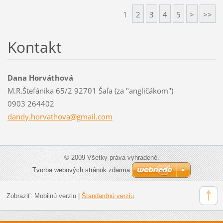
1
2
3
4
5
>
>>
Kontakt
Dana Horváthová
M.R.Štefánika 65/2 92701 Šaľa (za "angličákom")
0903 264402
dandy.ho
rvathova
@gmail.c
om
© 2009 Všetky práva vyhradené.
Tvorba webových stránok zdarma
Zobraziť:
Mobilnú verziu
|
Štandardnú verziu