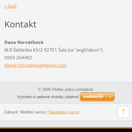
« Späť
Kontakt
Dana Horváthová
M.R.Štefánika 65/2 92701 Šaľa (za "angličákom")
0903 264402
dandy.ho
rvathova
@gmail.c
om
© 2009 Všetky práva vyhradené.
Vytvorte si webové stránky zdarma!
Zobraziť:
Mobilnú verziu
|
Štandardnú verziu