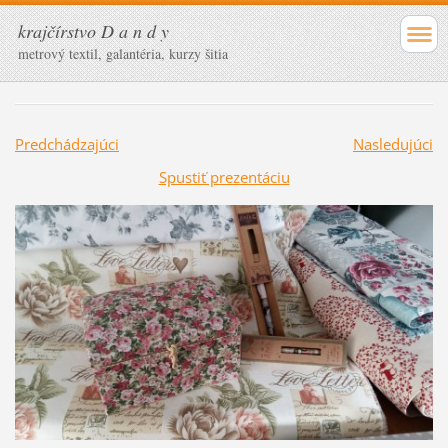
krajčírstvo D a n d y
metrový textil, galantéria, kurzy šitia
Predchádzajúci
Nasledujúci
Spustiť prezentáciu