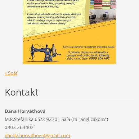
« Späť
Kontakt
Dana Horváthová
M.R.Štefánika 65/2 92701 Šaľa (za "angličákom")
0903 264402
dandy.ho
rvathova
@gmail.c
om