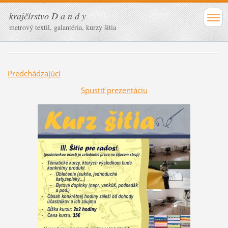
krajčírstvo D a n d y
metrový textil, galantéria, kurzy šitia
Predchádzajúci
Spustiť prezentáciu